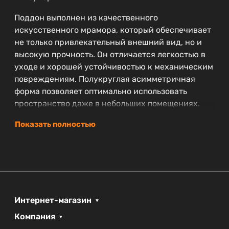
Поддон выполнен из качественного
искусственного мрамора, который обеспечивает
не только привлекательный внешний вид, но и
высокую прочность. Он отличается легкостью в
уходе и хорошей устойчивостью к механическим
повреждениям. Полукруглая асимметричная
форма позволяет оптимально использовать
пространство даже в небольших помещениях.
Основные характеристики:
Показать полностью
Ширина:
120 см – подходит для установки в
различные уголки ванной
Глубина:
90 см – обеспечивает комфортное
использование
Высота:
3.5 см – минимальный подъем для
Интернет-магазин
удобного входа
Компания
Гарантия:
3 года – уверенность в