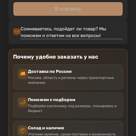
В корзину
Сомневаетесь, подойдет ли товар? Мы
поможем и ответим на все вопросы!
Почему удобно заказать у нас
Доставка по России
🚚
Москва, область и регионы через транспортные
компании.
Поможем с подбором
🛁
Подберём сантехнику под размеры, планировку и
бюджет.
Склад и наличие
📦
Уточним наличие, сроки поставки и возможность