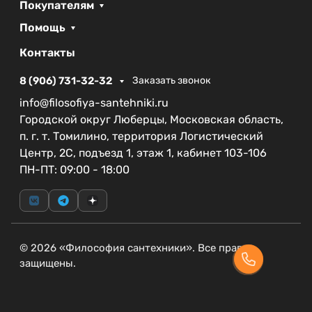
надежности и долговечности
Покупателям
Помощь
Сифон, входящий в комплект, способствует
быстрой и эффективной отводке воды, что
Контакты
обеспечивает дополнительный комфорт в
использовании. Душевой поддон BelBagno UNO
8 (906) 731-32-32
Заказать звонок
являет собой слияние функциональности и
info@filosofiya-santehniki.ru
эстетики, что делает его незаменимым
Городской округ Люберцы, Московская область,
элементом любой душевой зоны.
п. г. т. Томилино, территория Логистический
Центр, 2С, подъезд 1, этаж 1, кабинет 103-106
Создайте неповторимую атмосферу в вашей
ПН-ПТ: 09:00 - 18:00
ванной комнате с помощью поддона от BelBagno
и наслаждайтесь каждый раз, когда выполняете
водные процедуры.
© 2026 «Философия сантехники». Все права
защищены.