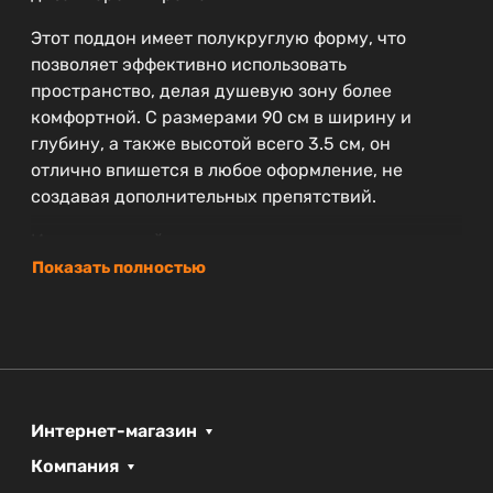
Этот поддон имеет полукруглую форму, что
позволяет эффективно использовать
пространство, делая душевую зону более
комфортной. С размерами 90 см в ширину и
глубину, а также высотой всего 3.5 см, он
отлично впишется в любое оформление, не
создавая дополнительных препятствий.
Изготовленный из высококачественного
искусственного мрамора, этот поддон
Показать полностью
обеспечивает прекрасную прочность и
долговечность. Материал устойчив к влаге и
повреждениям, что гарантирует долгий срок
службы, а современный стиль добавит изюминку
в интерьер.
Интернет-магазин
В комплект с поддоном входит сифон, что делает
Компания
установку проще и удобнее. Производитель