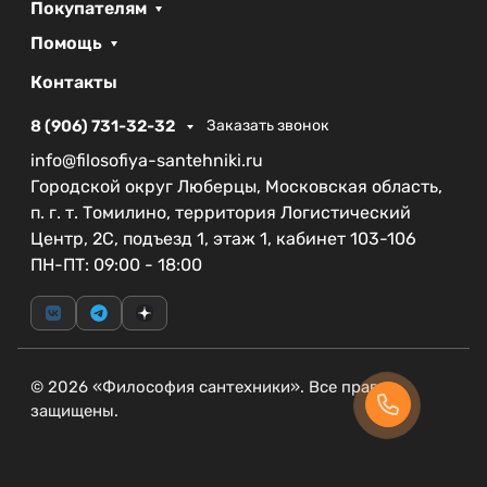
предоставляет гарантию на этот товар на 3 года,
Покупателям
что подчеркивает его надежность и качество.
Помощь
Коллекция UNO от BelBagno продолжает
традиции современного дизайна и высоких
Контакты
стандартов, делая ваш выбор еще более
8 (906) 731-32-32
Заказать звонок
уверенным.
info@filosofiya-santehniki.ru
Выбирая душевой поддон BelBagno UNO TRAY-
Городской округ Люберцы, Московская область,
MR-UNO-R-90-550-35-NERO-CR, вы получаете
п. г. т. Томилино, территория Логистический
сочетание практичности и эстетики, что
Центр, 2С, подъезд 1, этаж 1, кабинет 103-106
позволит не только улучшить функциональность
ПН-ПТ: 09:00 - 18:00
ванной комнаты, но и создать в ней атмосферу
уюта и стиля.
© 2026 «Философия сантехники». Все права
защищены.