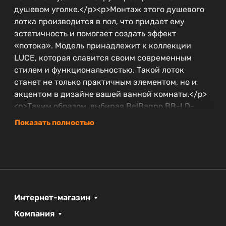
душевом уголке.</p><p>Монтаж этого душевого
лотка производится в пол, что придает ему
эстетичность и помогает создать эффект
«потока». Модель принадлежит к коллекции
LUCE, которая славится своим современным
стилем и функциональностью. Такой лоток
станет не только практичным элементом, но и
акцентом в дизайне вашей ванной комнаты.</p>
<p>Таким образом, выбирая BelBagno BB-LD-
LUCE-60-CR, вы получаете не просто
Показать полностью
сантехнический элемент, а стильное и надежное
решение, которое прослужит вам долгие годы.
</p>
Интернет-магазин
Компания