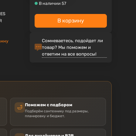
В наличии 57
RES
В корзину
R
Сомневаетесь, подойдет ли
анну
товар? Мы поможем и
ответим на все вопросы!
Поможем с подбором
🛁
Подберём сантехнику под размеры,
планировку и бюджет.
Для дизайнеров и B2B