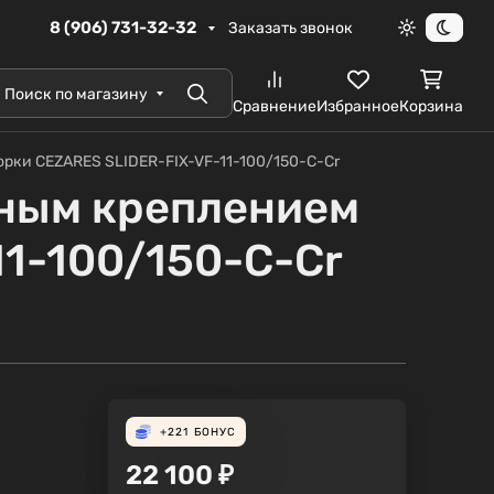
8 (906) 731-32-32
Заказать звонок
Светлая те
Темна
Поиск по магазину
Поиск
Сравнение
Избранное
Корзина
рки CEZARES SLIDER-FIX-VF-11-100/150-C-Cr
нным креплением
11-100/150-C-Cr
+221
БОНУС
22 100
₽