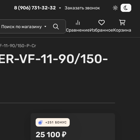
8 (906) 731-32-32
Заказать звонок
Светлая те
Темна
Поиск по магазину
Поиск
Сравнение
Избранное
Корзина
F-11-90/150-P-Cr
ER-VF-11-90/150-
+251
БОНУС
25 100
₽