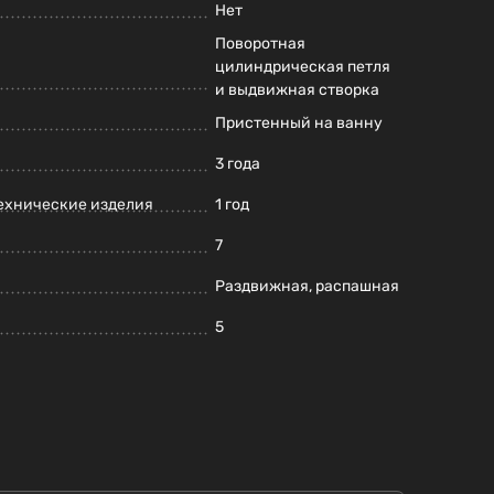
Нет
Поворотная
цилиндрическая петля
и выдвижная створка
Пристенный на ванну
3 года
ехнические изделия
1 год
7
Раздвижная, распашная
5