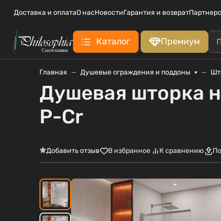
Доставка и оплата
О нас
Новости
Гарантия и возврат
Партнерс
Каталог
Премиум
Главная
Душевые ограждения и поддоны
Шт
Душевая шторка н
P-Cr
Добавить отзыв
В избранное
К сравнению
По