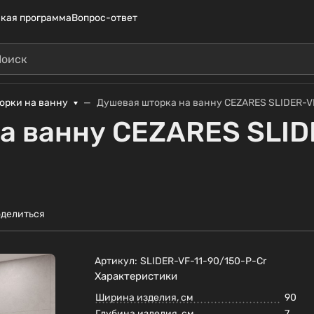
кая программа
Вопрос-ответ
орки на ванну
Душевая шторка на ванну CEZARES SLIDER-V
а ванну CEZARES SLID
делиться
Артикул:
SLIDER-VF-11-90/150-P-Cr
Характеристики
Ширина изделия, см
90
Глубина изделия, см
7