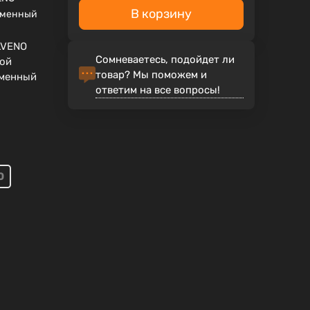
В корзину
еменный
LVENO
Сомневаетесь, подойдет ли
бой
товар? Мы поможем и
еменный
ответим на все вопросы!
0