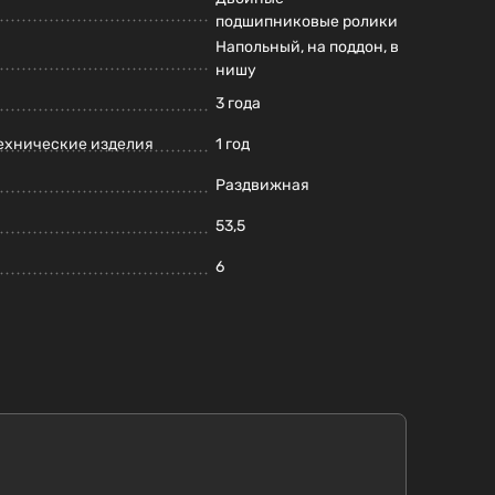
подшипниковые ролики
Напольный, на поддон, в
нишу
3 года
ехнические изделия
1 год
Раздвижная
53,5
6