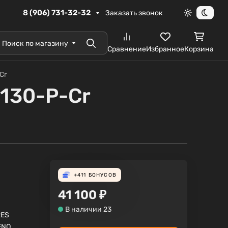
8 (906) 731-32-32
Заказать звонок
Светлая те
Темна
Поиск по магазину
Поиск
Сравнение
Избранное
Корзина
Cr
130-P-Cr
+411
БОНУСОВ
41 100
₽
В наличии 23
RES
ENO