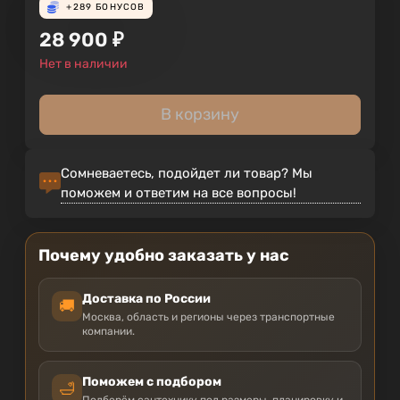
+289
БОНУСОВ
28 900
₽
Нет в наличии
В корзину
Сомневаетесь, подойдет ли товар? Мы
поможем и ответим на все вопросы!
Почему удобно заказать у нас
Доставка по России
🚚
Москва, область и регионы через транспортные
компании.
Поможем с подбором
🛁
Подберём сантехнику под размеры, планировку и