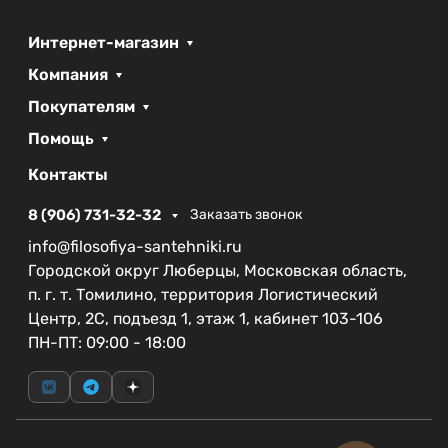
качество своей продукции, предоставляя
трехлетнюю гарантию, что свидетельствует о
Интернет-магазин
надежности и уверенности в долговечности
Компания
изделия.
Покупателям
Преимущества акрилового поддона CEZARES
Помощь
TRAY-A-RH-120/80-550-15-W-L:
Контакты
Удобная полукруглая форма, подходящая для
различных планировок.
8 (906) 731-32-32
Заказать звонок
Изготовлен из легкого и прочного акрила, что
info@filosofiya-santehniki.ru
упрощает установку.
Городской округ Люберцы, Московская область,
Современный стильный дизайн, легко
п. г. т. Томилино, территория Логистический
вписывающийся в интерьер любого
Центр, 2С, подъезд 1, этаж 1, кабинет 103-106
направления.
ПН-ПТ: 09:00 - 18:00
Гарантия 3 года — отличный показатель
надежности и качества.
Выбор акрилового поддона CEZARES TRAY-A-RH-
120/80-550-15-W-L — это правильный шаг к