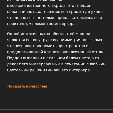
высококачественного акрила, этот поддон
обеспечивает долговечность и простоту в уходе,
что делает его не только привлекательным, но и
практичным элементом интерьера.
Одной из ключевых особенностей модели
является ее полукруглая асимметричная форма,
что позволяет экономить пространство и
придавать ванной комнате эксклюзивный стиль.
Поддон выполнен в стильном белом цвете, что
делает его универсальным в сочетании с любыми
цветовыми решениями вашего интерьера.
Габариты акрилового поддона составляют 120 см
в ширину и 80 см в глубину, что позволяет
Показать полностью
комфортно использовать его для принятия
водных процедур. Высота в 14 см обеспечивает
удобный доступ и оптимальные условия для
установки. CEZARES гарантирует высокое