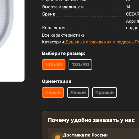
Высота изделия, см
14
Бренд
CEZA
Акри
Коллекция
подд
Все характеристики
Категории:
Душевые ограждения и поддоны
П
Выберите размер:
100х80
120х90
Ориентация
Левый
Левый
Правый
Почему удобно заказать у нас
Доставка по России
🚚