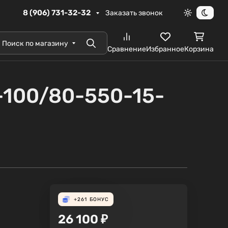
8 (906) 731-32-32
Заказать звонок
Светлая те
Темна
Поиск по магазину
Поиск
Сравнение
Избранное
Корзина
100/80-550-15-
+261
БОНУС
26 100
₽