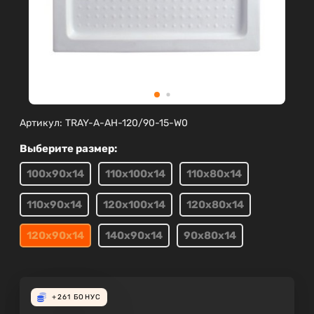
Артикул:
TRAY-A-AH-120/90-15-W0
Выберите размер:
100х90х14
110х100х14
110х80х14
110х90х14
120х100х14
120х80х14
120х90х14
140х90х14
90х80х14
+261
БОНУС