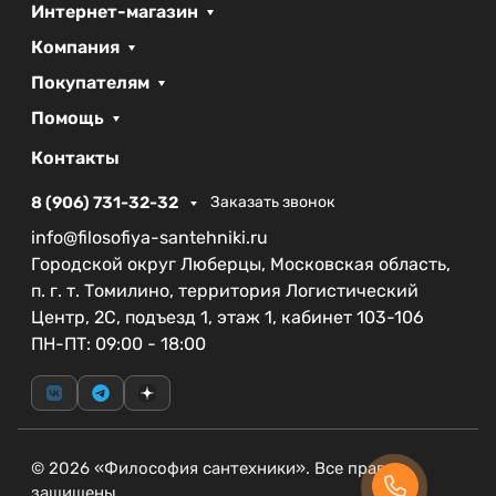
Высота:
14 см, что позволяет легко входить и
Интернет-магазин
выходить, не нарушая гармонию дизайна.
Компания
Гарантия на этот акриловый поддон составляет 3
Покупателям
года, что свидетельствует о высоком качестве и
Помощь
надежности продукции бренда CEZARES.
Благодаря коллекции акриловых поддонов, вы
Контакты
сможете выбрать идеальную модель, которая
8 (906) 731-32-32
Заказать звонок
подчеркнет ваш индивидуальный стиль и
добавит уюта в вашу ванную.
info@filosofiya-santehniki.ru
Городской округ Люберцы, Московская область,
CEZARES TRAY-A-AH-120/90-15-W0 станет не
п. г. т. Томилино, территория Логистический
только практичным, но и стильным элементом,
Центр, 2С, подъезд 1, этаж 1, кабинет 103-106
который будет радовать вас долгие годы. Выбор в
ПН-ПТ: 09:00 - 18:00
пользу этого поддона — это выбор в пользу
качества и современного дизайна.
© 2026 «Философия сантехники». Все права
защищены.