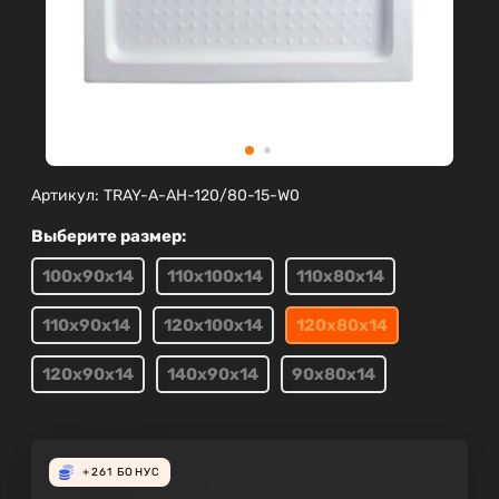
Артикул:
TRAY-A-AH-120/80-15-W0
Выберите размер:
100х90х14
110х100х14
110х80х14
110х90х14
120х100х14
120х80х14
120х90х14
140х90х14
90х80х14
+261
БОНУС