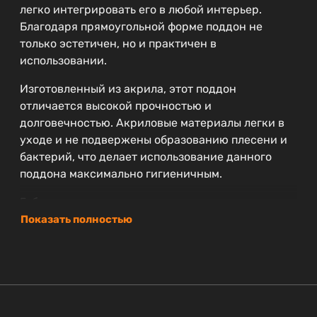
легко интегрировать его в любой интерьер.
Благодаря прямоугольной форме поддон не
только эстетичен, но и практичен в
использовании.
Изготовленный из акрила, этот поддон
отличается высокой прочностью и
долговечностью. Акриловые материалы легки в
уходе и не подвержены образованию плесени и
бактерий, что делает использование данного
поддона максимально гигиеничным.
Габариты модели позволяют разместить поддон в
помещениях различной площади. Ширина 120 см
Показать полностью
и глубина 80 см обеспечивают достаточное
пространство для комфортного принятия водных
процедур, а высота всего 14 см позволяет легко
осуществлять вход и выход.
Поддон CEZARES TRAY-A-AH-120/80-15-W0