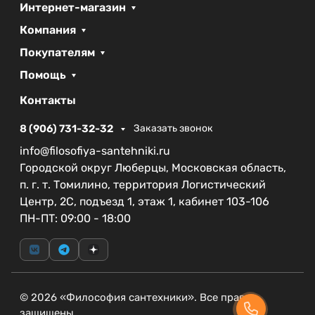
Интернет-магазин
представлен в коллекции акриловых поддонов,
Компания
что подчеркивает его высокую ценность и
современный дизайн. Гарантия на изделие
Покупателям
составляет 3 года, что подтверждает надежность
Помощь
и качество продукции данного бренда.
Контакты
Выбор акрилового поддона CEZARES – это шаг к
созданию уютной и функциональной ванной
8 (906) 731-32-32
Заказать звонок
комнаты. Этот поддон гармонично впишется в
info@filosofiya-santehniki.ru
любой стиль интерьера, придавая ему особую
Городской округ Люберцы, Московская область,
изысканность и комфорт.
п. г. т. Томилино, территория Логистический
Центр, 2С, подъезд 1, этаж 1, кабинет 103-106
ПН-ПТ: 09:00 - 18:00
© 2026 «Философия сантехники». Все права
защищены.