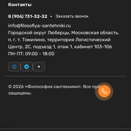
использования.
Контакты
Высота 15 см позволяет легко входить и
выходить, что особенно важно для пожилых
8 (906) 731-32-32
Заказать звонок
людей или тех, кто имеет ограниченные
info@filosofiya-santehniki.ru
физические возможности.
Городской округ Люберцы, Московская область,
п. г. т. Томилино, территория Логистический
Если вы ищете качественный поддон, который
Центр, 2С, подъезд 1, этаж 1, кабинет 103-106
сочетается с современными тенденциями в
ПН-ПТ: 09:00 - 18:00
дизайне, акриловый поддон BelBagno станет
отличным выбором. Обновите свою ванную
комнату с этим стильным и функциональным
элементом, который подарит комфорт и
поддержку каждый день.
© 2026 «Философия сантехники». Все права
защищены.