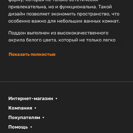
привлекательна, но и функциональна. Такой
дизайн позволяет экономить пространство, что
особенно важно для небольших ванных комнат.
Поддон выполнен из высококачественного
акрила белого цвета, который не только легко
чистится, но и устойчив к механическим
повреждениям. Акрил обеспечивает
Показать полностью
великолепное теплоизоляционное качество, а
значит, вы сможете наслаждаться душем без
дискомфорта от холодного материала.
Некоторые плюсы модели BelBagno TRAY-BB-RH-
100/80-550-15-W-L:
Интернет-магазин
Гарантия 3 года — уверенность в
Компания
долговечности и надежности товара.
Покупателям
Оптимальные размеры: ширина 100 см и
Помощь
глубина 80 см делают поддон удобным для