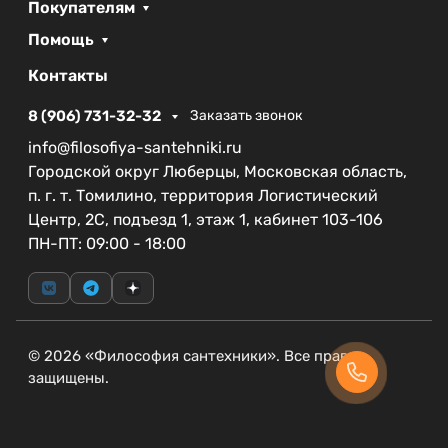
срок в 3 года подтверждает высокое качество и
Покупателям
долговечность товара, что является важным
Помощь
аспектом при выборе сантехники для вашего
дома.
Контакты
Преимущества поддона BelBagno TRAY-BB-AH-
8 (906) 731-32-32
Заказать звонок
120/80-15-W-R:
info@filosofiya-santehniki.ru
Городской округ Люберцы, Московская область,
Эстетичный и современный дизайн,
п. г. т. Томилино, территория Логистический
идеальный для любого интерьера.
Центр, 2С, подъезд 1, этаж 1, кабинет 103-106
Устойчивый к влаге акриловый материал,
ПН-ПТ: 09:00 - 18:00
легкий в уходе.
Достаточные размеры для комфортного
использования.
Долговечная конструкция с гарантией на 3
года.
© 2026 «Философия сантехники». Все права
защищены.
Выбор акрилового поддона BelBagno — это шаг к
созданию функционального и стильного
пространства в вашей ванной комнате, где вы