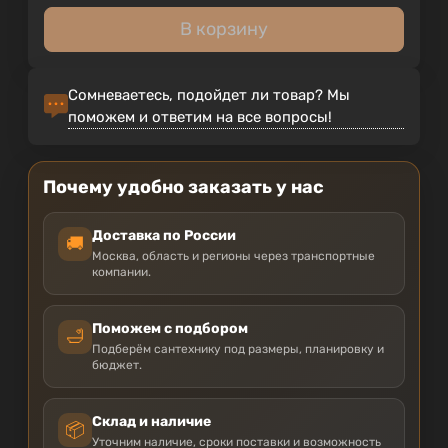
В корзину
Сомневаетесь, подойдет ли товар? Мы
поможем и ответим на все вопросы!
Почему удобно заказать у нас
Доставка по России
🚚
Москва, область и регионы через транспортные
компании.
Поможем с подбором
🛁
Подберём сантехнику под размеры, планировку и
бюджет.
Склад и наличие
📦
Уточним наличие, сроки поставки и возможность