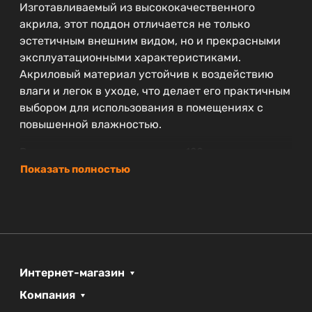
Изготавливаемый из высококачественного
акрила, этот поддон отличается не только
эстетичным внешним видом, но и прекрасными
эксплуатационными характеристиками.
Акриловый материал устойчив к воздействию
влаги и легок в уходе, что делает его практичным
выбором для использования в помещениях с
повышенной влажностью.
Размеры поддона составляют 120 см в ширину и
80 см в глубину, что обеспечивает достаточное
Показать полностью
пространство для комфортного пользования.
Высота в 15 см позволяет легко заходить и
выходить, что особенно важно для семей с
маленькими детьми или пожилыми людьми.
Поддон принадлежит коллекции акриловых
Интернет-магазин
изделий от бренда BelBagno, предлагая
Компания
современный стиль и надежность. Гарантийный