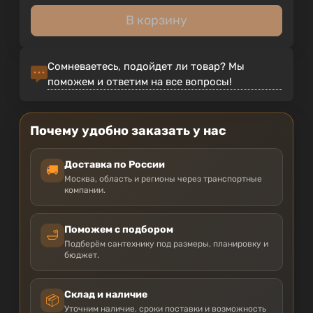
В корзину
Сомневаетесь, подойдет ли товар? Мы
поможем и ответим на все вопросы!
Почему удобно заказать у нас
Доставка по России
🚚
Москва, область и регионы через транспортные
компании.
Поможем с подбором
🛁
Подберём сантехнику под размеры, планировку и
бюджет.
Склад и наличие
📦
Уточним наличие, сроки поставки и возможность