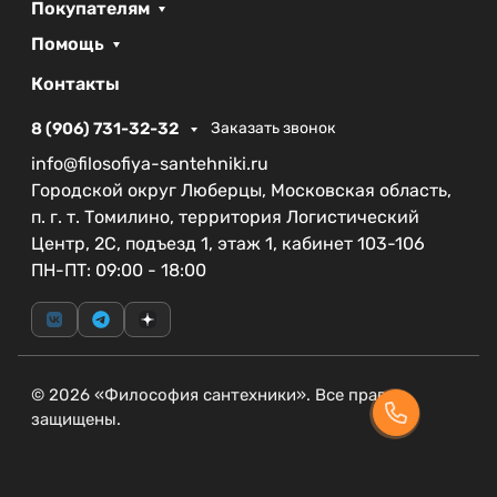
покупки.
Покупателям
Помощь
Поддон BelBagno TRAY-BB-AH-100/80-15-W-R —
это сочетание эстетики и функциональности.
Контакты
Простой в уходе, он стал бы отличным выбором
для любителей практичных решений. Обновите
8 (906) 731-32-32
Заказать звонок
свою ванную комнату с помощью этого стильного
info@filosofiya-santehniki.ru
акрилового поддона!
Городской округ Люберцы, Московская область,
п. г. т. Томилино, территория Логистический
Центр, 2С, подъезд 1, этаж 1, кабинет 103-106
ПН-ПТ: 09:00 - 18:00
© 2026 «Философия сантехники». Все права
защищены.