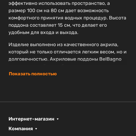
эффективно использовать пространство, а
размер 100 см на 80 см дает возможность
комфортного принятия водных процедур. Высота
поддона составляет 15 см, что делает его
удобным для входа и выхода.
Изделие выполнено из качественного акрила,
который не только отличается легким весом, но и
долговечностью. Акриловые поддоны BelBagno
известны своей способностью сохранять тепло,
что значительно повышает комфорт во время
Показать полностью
использования.
Отличительной особенностью поддона является
его современный стиль, который легко впишется
как в классический, так и в минималистичный
интерьер. Мы заботимся о своих клиентах,
Интернет-магазин
поэтому на изделие предоставляется гарантия
Компания
сроком на 3 года — хорошая защита вашей