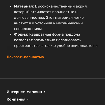
Материал:
Высококачественный акрил,
который отличается прочностью и
долговечностью. Этот материал легко
чистится и устойчив к механическим
повреждениям.
Форма:
Квадратная форма поддона
позволяет оптимально использовать
пространство, а также удобно вписывается в
любые уголки ванной комнаты.
Размеры:
Ширина и глубина составляют 80
Показать полностью
см, а высота — 15 см, что обеспечивает
комфортное использование.
Стиль:
Поддон выполнен в современном
дизайне, что делает его отличным элементом
любой ванной, стремящейся к минимализму
и функциональности.
Интернет-магазин
Гарантия:
Три года гарантии от
Компания
производителя подтверждают надежность и