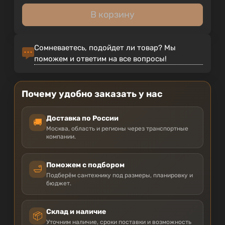
В корзину
Сомневаетесь, подойдет ли товар? Мы
поможем и ответим на все вопросы!
Почему удобно заказать у нас
Доставка по России
🚚
Москва, область и регионы через транспортные
компании.
Поможем с подбором
🛁
Подберём сантехнику под размеры, планировку и
бюджет.
Склад и наличие
📦
Уточним наличие, сроки поставки и возможность